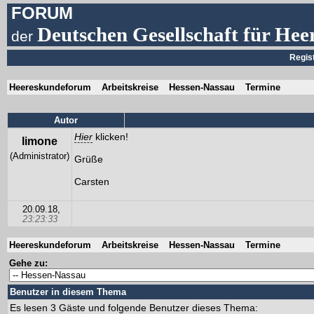
FORUM
Deutschen Gesellschaft für Hee
der
Regis
Heereskundeforum
Arbeitskreise
Hessen-Nassau
Termine
Autor
Hier
klicken!
limone
(Administrator)
Grüße
Carsten
20.09.18,
23:23:33
Heereskundeforum
Arbeitskreise
Hessen-Nassau
Termine
Gehe zu:
Benutzer in diesem Thema
Es lesen 3 Gäste und folgende Benutzer dieses Thema: