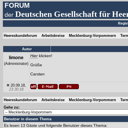
FORUM
Deutschen Gesellschaft für Hee
der
Regis
Heereskundeforum
Arbeitskreise
Mecklenburg-Vorpommern
Term
Autor
Hier
klicken!
limone
(Administrator)
Grüße
Carsten
20.09.18,
23:30:18
Heereskundeforum
Arbeitskreise
Mecklenburg-Vorpommern
Term
Gehe zu:
Benutzer in diesem Thema
Es lesen 13 Gäste und folgende Benutzer dieses Thema: