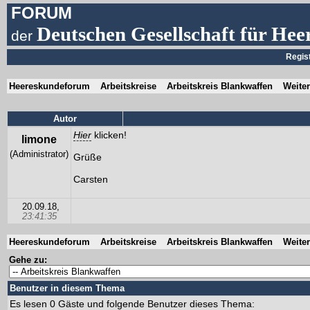
FORUM
Deutschen Gesellschaft für Hee
der
Regis
Heereskundeforum
Arbeitskreise
Arbeitskreis Blankwaffen
Weite
Autor
Hier
klicken!
limone
(Administrator)
Grüße
Carsten
20.09.18,
23:41:35
Heereskundeforum
Arbeitskreise
Arbeitskreis Blankwaffen
Weite
Gehe zu:
Benutzer in diesem Thema
Es lesen 0 Gäste und folgende Benutzer dieses Thema: