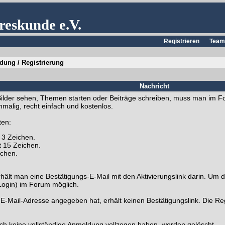
reskunde e.V.
Registrieren
Team
ung / Registrierung
Nachricht
Bilder sehen, Themen starten oder Beiträge schreiben, muss man im F
nmalig, recht einfach und kostenlos.
ten:
 3 Zeichen.
 15 Zeichen.
ichen.
t man eine Bestätigungs-E-Mail mit den Aktivierungslink darin. Um di
 Login) im Forum möglich.
e E-Mail-Adresse angegeben hat, erhält keinen Bestätigungslink. Die 
ch keine vollständige Anmeldung vollzogen haben, werden gelöscht.