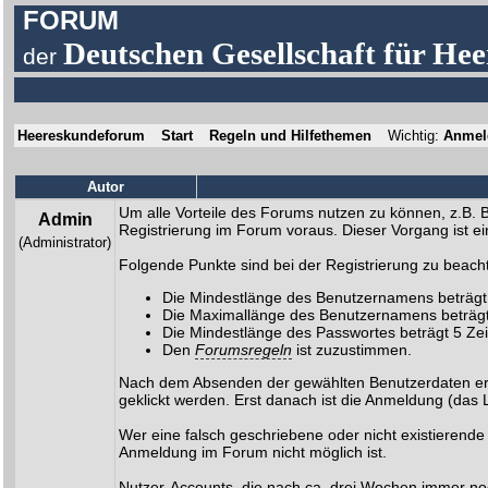
FORUM
Deutschen Gesellschaft für Hee
der
Heereskundeforum
Start
Regeln und Hilfethemen
Wichtig:
Anmeld
Autor
Um alle Vorteile des Forums nutzen zu können, z.B. 
Admin
Registrierung im Forum voraus. Dieser Vorgang ist ei
(Administrator)
Folgende Punkte sind bei der Registrierung zu beach
Die Mindestlänge des Benutzernamens beträgt
Die Maximallänge des Benutzernamens beträgt
Die Mindestlänge des Passwortes beträgt 5 Ze
Den
Forumsregeln
ist zuzustimmen.
Nach dem Absenden der gewählten Benutzerdaten erhäl
geklickt werden. Erst danach ist die Anmeldung (das
Wer eine falsch geschriebene oder nicht existierend
Anmeldung im Forum nicht möglich ist.
Nutzer-Accounts, die nach ca. drei Wochen immer no