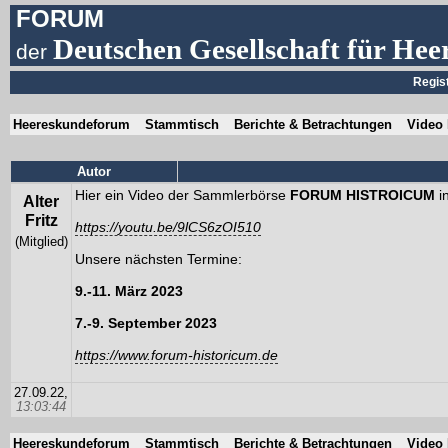
FORUM
Deutschen Gesellschaft für Hee
der
Regis
Heereskundeforum
Stammtisch
Berichte & Betrachtungen
Video
Autor
Hier ein Video der Sammlerbörse
FORUM HISTROICUM
i
Alter
Fritz
https://youtu.be/9lCS6zOI510
(Mitglied)
Unsere nächsten Termine:
9.-11. März 2023
7.-9. September 2023
https://www.forum-historicum.de
27.09.22,
13:03:44
Heereskundeforum
Stammtisch
Berichte & Betrachtungen
Video