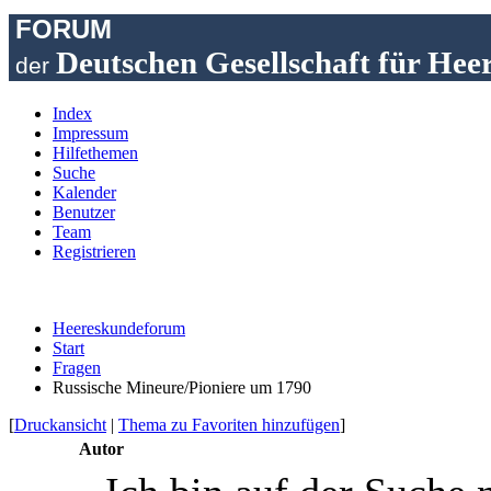
FORUM
Deutschen Gesellschaft für Hee
der
Index
Impressum
Hilfethemen
Suche
Kalender
Benutzer
Team
Registrieren
Heereskundeforum
Start
Fragen
Russische Mineure/Pioniere um 1790
[
Druckansicht
|
Thema zu Favoriten hinzufügen
]
Autor