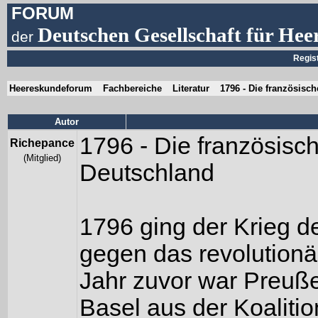
FORUM
Deutschen Gesellschaft für Hee
der
Regis
Heereskundeforum
Fachbereiche
Literatur
1796 - Die französisc
Autor
1796 - Die französisc
Richepance
(Mitglied)
Deutschland
1796 ging der Krieg d
gegen das revolutionär
Jahr zuvor war Preuß
Basel aus der Koaliti